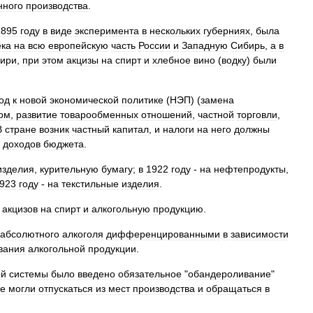
нного
производства
.
1895
году
в
виде
эксперимента
в
нескольких
губерниях
,
была
ека
на
всю
европейскую
часть
России
и
Западную
Сибирь
,
а
в
ири
,
при
этом
акцизы
на
спирт
и
хлебное
вино
(
водку
)
были
од
к
новой
экономической
политике
(
НЭП
) (
замена
ом
,
развитие
товарообменных
отношений
,
частной
торговли
,
В
стране
возник
частный
капитал
,
и
налоги
на
него
должны
доходов
бюджета
.
изделия
,
курительную
бумагу
;
в
1922
году
-
на
нефтепродукты
,
923
году
-
на
текстильные
изделия
.
акцизов
на
спирт
и
алкогольную
продукцию
.
абсолютного
алкоголя
дифференцированными
в
зависимости
вания
алкогольной
продукции
.
ой
системы
было
введено
обязательное
"
обандероливание
"
ые
могли
отпускаться
из
мест
производства
и
обращаться
в