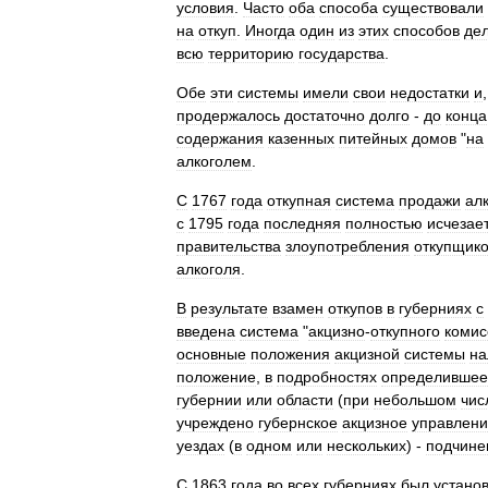
условия
.
Часто
оба
способа
существовали
на
откуп
.
Иногда
один
из
этих
способов
де
всю
территорию
государства
.
Обе
эти
системы
имели
свои
недостатки
и
продержалось
достаточно
долго
-
до
конца
содержания
казенных
питейных
домов
"
на
алкоголем
.
С
1767
года
откупная
система
продажи
ал
с
1795
года
последняя
полностью
исчезает
правительства
злоупотребления
откупщик
алкоголя
.
В
результате
взамен
откупов
в
губерниях
с
введена
система
"
акцизно
-
откупного
комис
основные
положения
акцизной
системы
на
положение
,
в
подробностях
определившее
губернии
или
области
(
при
небольшом
чис
учреждено
губернское
акцизное
управлен
уездах
(
в
одном
или
нескольких
) -
подчине
С
1863
года
во
всех
губерниях
был
устано