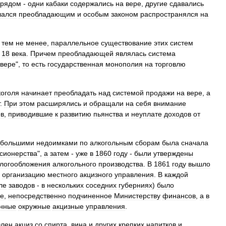
рядом
-
одни
кабаки
содержались
на
вере
,
другие
сдавались
лался
преобладающим
и
особым
законом
распространялся
на
,
тем
не
менее
,
параллельное
существование
этих
систем
18
века
.
Причем
преобладающей
являлась
система
вере
",
то
есть
государственная
монополия
на
торговлю
коголя
начинает
преобладать
над
системой
продажи
на
вере
,
а
.
При
этом
расширялись
и
обращали
на
себя
внимание
ов
,
приводившие
к
развитию
пьянства
и
неуплате
доходов
от
большими
недоимками
по
алкогольным
сборам
была
сначала
сионерства
",
а
затем
-
уже
в
1860
году
-
были
утверждены
логообложения
алкогольного
производства
.
В
1861
году
вышло
организацию
местного
акцизного
управления
.
В
каждой
ле
заводов
-
в
нескольких
соседних
губерниях
)
было
ие
,
непосредственно
подчиненное
Министерству
финансов
,
а
в
нные
окружные
акцизные
управления
.
влен
акциз
со
спирта
,
вина
и
других
крепких
напитков
и