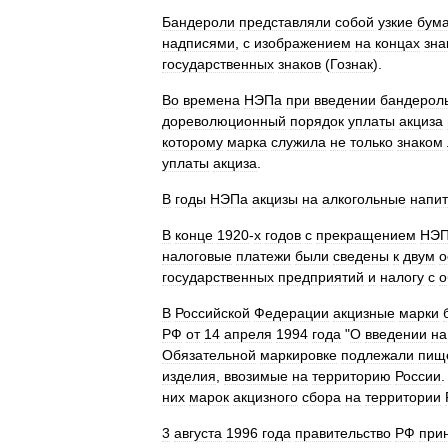
Бандероли
представляли
собой
узкие
бум
надписями
,
с
изображением
на
концах
зна
государственных
знаков
(
Гознак
).
Во
времена
НЭПа
при
введении
бандерол
дореволюционный
порядок
уплаты
акциза
которому
марка
служила
не
только
знаком
уплаты
акциза
.
В
годы
НЭПа
акцизы
на
алкогольные
напит
В
конце
1920
-
х
годов
с
прекращением
НЭ
налоговые
платежи
были
сведены
к
двум
о
государственных
предприятий
и
налогу
с
о
В
Российской
Федерации
акцизные
марки
РФ
от
14
апреля
1994
года
"
О
введении
на
Обязательной
маркировке
подлежали
пищ
изделия
,
ввозимые
на
территорию
России
них
марок
акцизного
сбора
на
территории
3
августа
1996
года
правительство
РФ
при