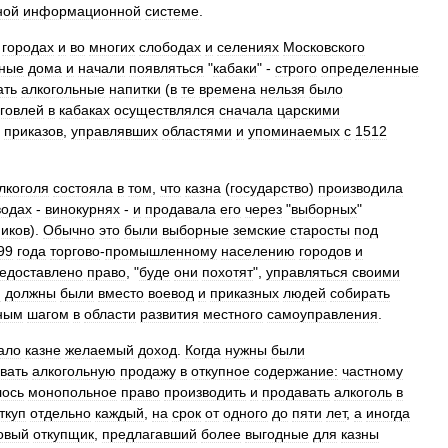
ной
информационной
системе
.
городах
и
во
многих
слободах
и
селениях
Московского
ные
дома
и
начали
появляться
"
кабаки
" -
строго
определенные
ать
алкогольные
напитки
(
в
те
времена
нельзя
было
говлей
в
кабаках
осуществлялся
сначала
царскими
приказов
,
управлявших
областями
и
упоминаемых
с
1512
лкоголя
состояла
в
том
,
что
казна
(
государство
)
производила
водах
-
винокурнях
-
и
продавала
его
через
"
выборных
"
иков
).
Обычно
это
были
выборные
земские
старосты
под
99
года
торгово
-
промышленному
населению
городов
и
едоставлено
право
, "
буде
они
похотят
",
управляться
своими
и
должны
были
вместо
воевод
и
приказных
людей
собирать
ным
шагом
в
области
развития
местного
самоуправления
.
ало
казне
желаемый
доход
.
Когда
нужны
были
вать
алкогольную
продажу
в
откупное
содержание:
частному
лось
монопольное
право
производить
и
продавать
алкоголь
в
ткуп
отдельно
каждый
,
на
срок
от
одного
до
пяти
лет
,
а
иногда
овый
откупщик
,
предлагавший
более
выгодные
для
казны