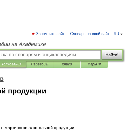
Запомнить сайт
Словарь на свой сайт
RU
едии на Академике
Найти!
Толкования
Переводы
Книги
Игры ⚽
ов
ой продукции
о
маркировке
алкогольной
продукции
.