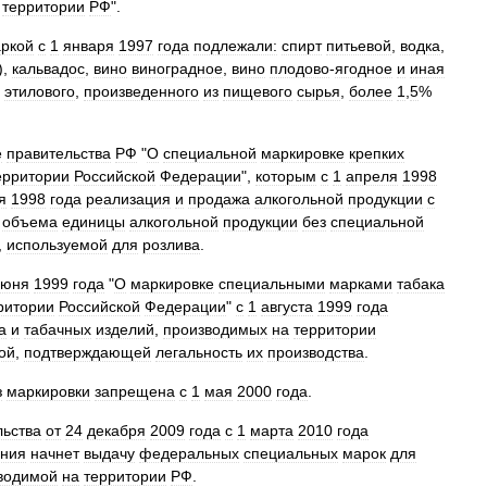
территории
РФ
".
ркой
с
1
января
1997
года
подлежали:
спирт
питьевой
,
водка
,
),
кальвадос
,
вино
виноградное
,
вино
плодово
-
ягодное
и
иная
этилового
,
произведенного
из
пищевого
сырья
,
более
1
,
5
%
е
правительства
РФ
"
О
специальной
маркировке
крепких
ерритории
Российской
Федерации
",
которым
с
1
апреля
1998
я
1998
года
реализация
и
продажа
алкогольной
продукции
с
%
объема
единицы
алкогольной
продукции
без
специальной
,
используемой
для
розлива
.
июня
1999
года
"
О
маркировке
специальными
марками
табака
ритории
Российской
Федерации
"
с
1
августа
1999
года
а
и
табачных
изделий
,
производимых
на
территории
ой
,
подтверждающей
легальность
их
производства
.
з
маркировки
запрещена
с
1
мая
2000
года
.
льства
от
24
декабря
2009
года
с
1
марта
2010
года
ания
начнет
выдачу
федеральных
специальных
марок
для
водимой
на
территории
РФ
.