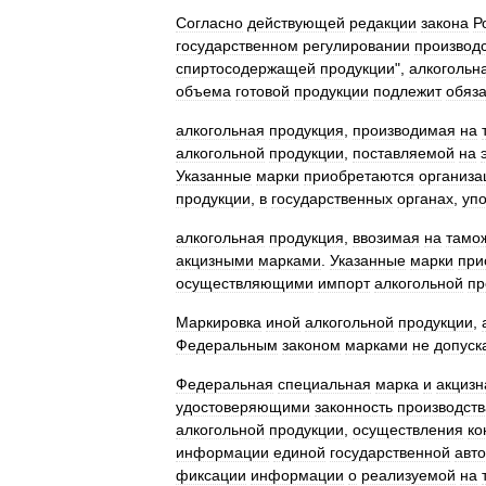
Согласно
действующей
редакции
закона
Р
государственном
регулировании
производ
спиртосодержащей
продукции
",
алкогольн
объема
готовой
продукции
подлежит
обяз
алкогольная
продукция
,
производимая
на
алкогольной
продукции
,
поставляемой
на
Указанные
марки
приобретаются
организ
продукции
,
в
государственных
органах
,
уп
алкогольная
продукция
,
ввозимая
на
тамо
акцизными
марками
.
Указанные
марки
при
осуществляющими
импорт
алкогольной
пр
Маркировка
иной
алкогольной
продукции
,
Федеральным
законом
марками
не
допуск
Федеральная
специальная
марка
и
акцизн
удостоверяющими
законность
производств
алкогольной
продукции
,
осуществления
ко
информации
единой
государственной
авт
фиксации
информации
о
реализуемой
на