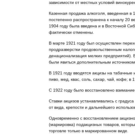
зависимости
от
местных
условий
винокуре
Казенная
продажа
алкоголя
,
введенная
в
постепенно
распространена
к
началу
20
в
1904
году
была
введена
и
в
Восточной
Сиб
фактически
отменены
.
В
марте
1921
году
был
осуществлен
перех
продразверстки
продовольственным
налог
денационализация
мелких
предприятий
).
были
явиться
дополнительным
источником
В
1921
году
вводятся
акцизы
на
табачные
пиво
,
мед
,
квас
,
соль
,
сахар
,
чай
,
кофе
;
в
1
С
1922
году
было
восстановлено
взимание
Ставки
акцизов
устанавливались
с
градуса
от
вида
,
крепости
и
дальнейшего
использо
Одновременно
с
восстановлением
акцизн
(
маркировка
)
подакцизных
товаров
,
котор
торговле
только
в
маркированном
виде
.