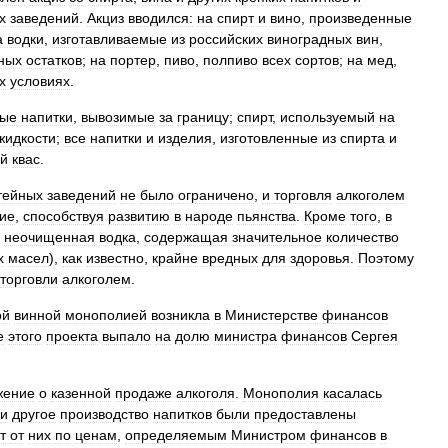
х
заведений
.
Акциз
вводился:
на
спирт
и
вино
,
произведенные
а
водки
,
изготавливаемые
из
российских
виноградных
вин
,
ных
остатков
;
на
портер
,
пиво
,
полпиво
всех
сортов
;
на
мед
,
х
условиях
.
ные
напитки
,
вывозимые
за
границу
;
спирт
,
используемый
на
жидкости
;
все
напитки
и
изделия
,
изготовленные
из
спирта
и
й
квас
.
тейных
заведений
не
было
ограничено
,
и
торговля
алкоголем
ие
,
способствуя
развитию
в
народе
пьянства
.
Кроме
того
,
в
неочищенная
водка
,
содержащая
значительное
количество
х
масел
),
как
известно
,
крайне
вредных
для
здоровья
.
Поэтому
торговли
алкоголем
.
ой
винной
монополией
возникла
в
Министерстве
финансов
е
этого
проекта
выпало
на
долю
министра
финансов
Сергея
жение
о
казенной
продаже
алкоголя
.
Монополия
касалась
и
другое
производство
напитков
были
предоставлены
т
от
них
по
ценам
,
определяемым
Министром
финансов
в