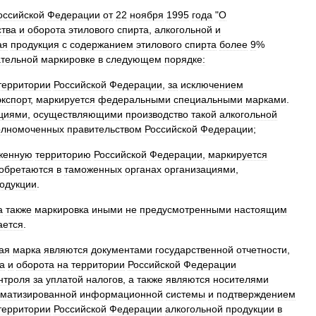
оссийской
Федерации
от
22
ноября
1995
года
"
О
ства
и
оборота
этилового
спирта
,
алкогольной
и
ая
продукция
с
содержанием
этилового
спирта
более
9
%
ательной
маркировке
в
следующем
порядке:
территории
Российской
Федерации
,
за
исключением
экспорт
,
маркируется
федеральными
специальными
марками
.
ациями
,
осуществляющими
производство
такой
алкогольной
олномоченных
правительством
Российской
Федерации
;
женную
территорию
Российской
Федерации
,
маркируется
обретаются
в
таможенных
органах
организациями
,
одукции
.
а
также
маркировка
иными
не
предусмотренными
настоящим
ается
.
ая
марка
являются
документами
государственной
отчетности
,
а
и
оборота
на
территории
Российской
Федерации
нтроля
за
уплатой
налогов
,
а
также
являются
носителями
оматизированной
информационной
системы
и
подтверждением
территории
Российской
Федерации
алкогольной
продукции
в