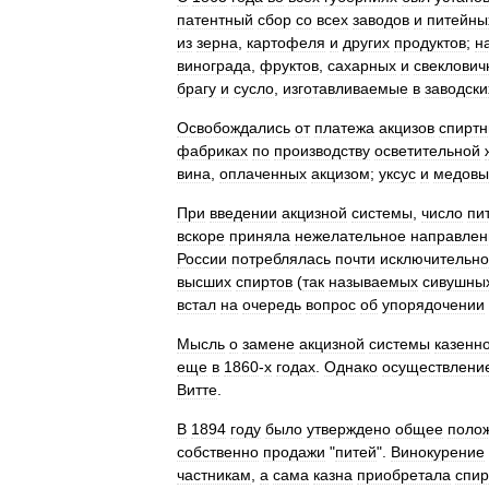
патентный
сбор
со
всех
заводов
и
питейны
из
зерна
,
картофеля
и
других
продуктов
;
н
винограда
,
фруктов
,
сахарных
и
свеклович
брагу
и
сусло
,
изготавливаемые
в
заводски
Освобождались
от
платежа
акцизов
спирт
фабриках
по
производству
осветительной
вина
,
оплаченных
акцизом
;
уксус
и
медовы
При
введении
акцизной
системы
,
число
пи
вскоре
приняла
нежелательное
направлен
России
потреблялась
почти
исключительно
высших
спиртов
(
так
называемых
сивушны
встал
на
очередь
вопрос
об
упорядочении
Мысль
о
замене
акцизной
системы
казенн
еще
в
1860
-
х
годах
.
Однако
осуществлени
Витте
.
В
1894
году
было
утверждено
общее
поло
собственно
продажи
"
питей
".
Винокурение
частникам
,
а
сама
казна
приобретала
спир