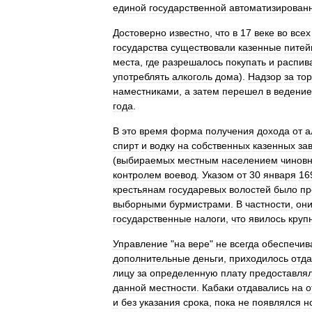
единой
государственной
автоматизирован
Достоверно
известно
,
что
в
17
веке
во
всех
государства
существовали
казенные
питей
места
,
где
разрешалось
покупать
и
распив
употреблять
алкоголь
дома
).
Надзор
за
тор
наместниками
,
а
затем
перешел
в
ведение
года
.
В
это
время
форма
получения
дохода
от
а
спирт
и
водку
на
собственных
казенных
за
(
выбираемых
местным
населением
чиновн
контролем
воевод
.
Указом
от
30
января
16
крестьянам
государевых
волостей
было
пр
выборными
бурмистрами
.
В
частности
,
он
государственные
налоги
,
что
явилось
круп
Управление
"
на
вере
"
не
всегда
обеспечив
дополнительные
деньги
,
приходилось
отда
лицу
за
определенную
плату
предоставля
данной
местности
.
Кабаки
отдавались
на
о
и
без
указания
срока
,
пока
не
появлялся
н