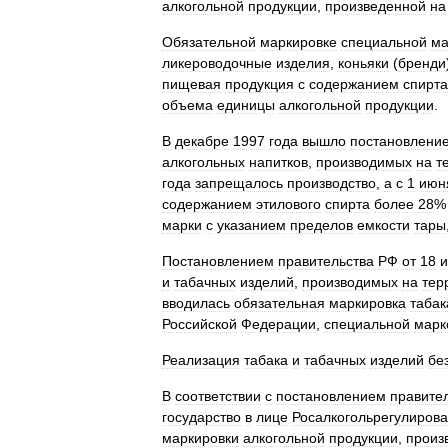
алкогольной
продукции
,
произведенной
на
Обязательной
маркировке
специальной
ма
ликероводочные
изделия
,
коньяки
(
бренди
пищевая
продукция
с
содержанием
спирта
объема
единицы
алкогольной
продукции
.
В
декабре
1997
года
вышло
постановлени
алкогольных
напитков
,
производимых
на
т
года
запрещалось
производство
,
а
с
1
июн
содержанием
этилового
спирта
более
28
марки
с
указанием
пределов
емкости
тары
Постановлением
правительства
РФ
от
18
и
табачных
изделий
,
производимых
на
тер
вводилась
обязательная
маркировка
табак
Российской
Федерации
,
специальной
марк
Реализация
табака
и
табачных
изделий
бе
В
соответствии
с
постановлением
правите
государство
в
лице
Росалкогольрегулиров
маркировки
алкогольной
продукции
,
произ