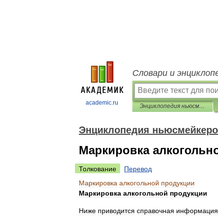
Словари и энциклоп
academic.ru
Энциклопедия ньюсмейкеров
Энциклопедия ньюсмейкер
Маркировка алкогольн
Толкование
Перевод
Маркировка
алкогольной
продукции
Маркировка
алкогольной
продукции
Ниже
приводится
справочная
информация