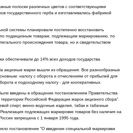
ажные
полоски
различных
цветов
с
соответствующими
ков
государственного
герба
и
изготавливались
фабрикой
ьной
системы
планировали
постепенно
восстановить
по
подакцизным
товарам
,
подлежащим
маркированию
,
по
легального
происхождения
товара
,
но
и
свидетельством
ки
обеспечивали
до
14
%
всех
доходов
государства
.
Па
акцизные
марки
вышли
из
обращения
.
Все
разнообразные
сновным:
налогу
с
оборота
и
отчислениям
от
прибылей
для
борота
и
подоходному
налогу
-
для
кооперативных
.
были
введены
в
обращение
постановлением
Правительства
территории
Российской
Федерации
марок
акцизного
сбора
".
евой
спирт
,
винно
-
водочные
изделия
,
табак
и
табачные
.
Реализация
подлежащих
маркировке
товаров
без
наличия
на
России
запрещена
с
1
января
1995
года
.
няло
постановление
"
О
введении
специальной
маркировки